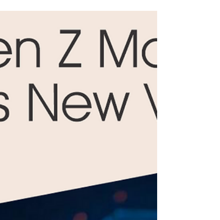
σχεδιασμό αρκετές εβδομάδες πριν. Αναγνώρισε
ποια προϊόντα θα μπουν σε προσφορά, ποιους
στόχους θέλεις (π.χ. αύξηση νέων πελατών,
εκκαθάριση αποθέματος, upsell). Δημιούργησε ένα
marketing calendar: πότε θα στείλεις emails, πότε
social, πότε SMS, πότε teaser. Βεβαιώσου ότι η
τεχνική πλευρά είναι έτοιμη: Website ταχύτητα,
mobile-optimized, έλεγχος checkout, στοκ
προϊόντων, αποφυγή τεχνικών προβλημάτων. 2.
Δημιούργησε προσδοκία και